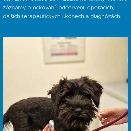
záznamy o očkování, odčervení, operacích,
dalších terapeutických úkonech a diagnózách.