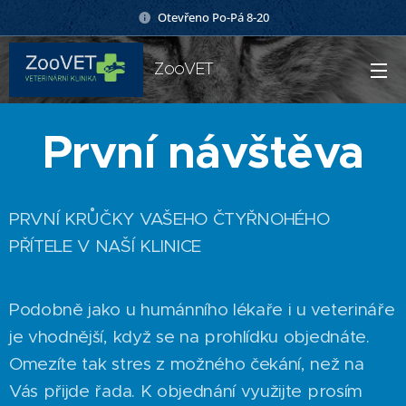
Otevřeno Po-Pá 8-20
ZooVET
První návštěva
PRVNÍ KRŮČKY VAŠEHO ČTYŘNOHÉHO
PŘÍTELE V NAŠÍ KLINICE
​Podobně jako u humánního lékaře i u veterináře
je vhodnější, když se na prohlídku objednáte.
Omezíte tak stres z možného čekání, než na
Vás přijde řada. K objednání využijte prosím