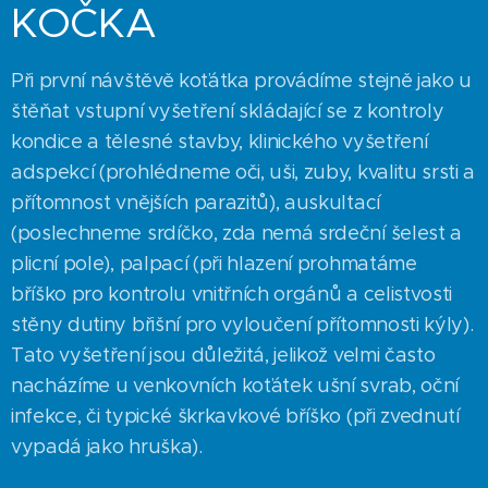
KOČKA
Při první návštěvě koťátka provádíme stejně jako u
štěňat vstupní vyšetření skládající se z kontroly
kondice a tělesné stavby, klinického vyšetření
adspekcí (prohlédneme oči, uši, zuby, kvalitu srsti a
přítomnost vnějších parazitů), auskultací
(poslechneme srdíčko, zda nemá srdeční šelest a
plicní pole), palpací (při hlazení prohmatáme
bříško pro kontrolu vnitřních orgánů a celistvosti
stěny dutiny břišní pro vyloučení přítomnosti kýly).
Tato vyšetření jsou důležitá, jelikož velmi často
nacházíme u venkovních koťátek ušní svrab, oční
infekce, či typické škrkavkové bříško (při zvednutí
vypadá jako hruška).