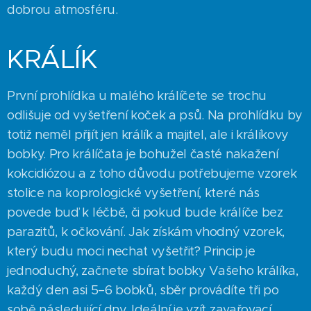
dobrou atmosféru.
KRÁLÍK
První prohlídka u malého králíčete se trochu
odlišuje od vyšetření koček a psů. Na prohlídku by
totiž neměl přijít jen králík a majitel, ale i králíkovy
bobky. Pro králíčata je bohužel časté nakažení
kokcidiózou a z toho důvodu potřebujeme vzorek
stolice na koprologické vyšetření, které nás
povede buď k léčbě, či pokud bude králíče bez
parazitů, k očkování. Jak získám vhodný vzorek,
který budu moci nechat vyšetřit? Princip je
jednoduchý, začnete sbírat bobky Vašeho králíka,
každý den asi 5–6 bobků, sběr provádíte tři po
sobě následující dny. Ideální je vzít zavařovací