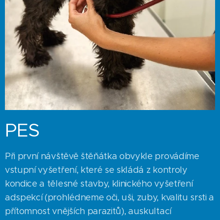
PES
Při první návštěvě štěňátka obvykle provádíme
vstupní vyšetření, které se skládá z kontroly
kondice a tělesné stavby, klinického vyšetření
adspekcí (prohlédneme oči, uši, zuby, kvalitu srsti a
přítomnost vnějších parazitů), auskultací