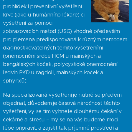
prohlídek i preventivní vyšetření
krve (jako u humánního lékaře) či
vyšetření za pomoci
zobrazovacích metod (USG) vhodné především
pro plemena predisponovaná k různým nemocem
diagnostikovatelných těmito vyšetřeními
(onemocnění srdce HCM u mainských a
bengálských koček, polycystické onemocnění
ledvin PKD u ragdoll, mainských koček a
sphynxů).
Na specializovaná vyšetření je nutné se předem
objednat, důvodem je časová náročnost těchto
vyšetření, vy se tím vyhnete dlouhému čekání v
čekárně a stresu – my se na vás budeme moci
lépe připravit, a zajistit tak příjemné prostředí a