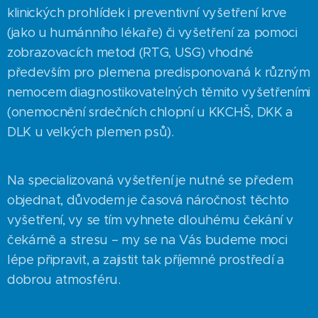
klinických prohlídek i preventivní vyšetření krve
(jako u humánního lékaře) či vyšetření za pomoci
zobrazovacích metod (RTG, USG) vhodné
především pro plemena predisponovaná k různým
nemocem diagnostikovatelných těmito vyšetřeními
(onemocnění srdečních chlopní u KKCHŠ, DKK a
DLK u velkých plemen psů).
Na specializovaná vyšetření je nutné se předem
objednat, důvodem je časová náročnost těchto
vyšetření, vy se tím vyhnete dlouhému čekání v
čekárně a stresu – my se na Vás budeme moci
lépe připravit, a zajistit tak příjemné prostředí a
dobrou atmosféru.