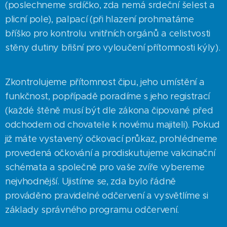
(poslechneme srdíčko, zda nemá srdeční šelest a
plicní pole), palpací (při hlazení prohmatáme
bříško pro kontrolu vnitřních orgánů a celistvosti
stěny dutiny břišní pro vyloučení přítomnosti kýly).
Zkontrolujeme přítomnost čipu, jeho umístění a
funkčnost, popřípadě poradíme s jeho registrací
(každé štěně musí být dle zákona čipované před
odchodem od chovatele k novému majiteli). Pokud
již máte vystavený očkovací průkaz, prohlédneme
provedená očkování a prodiskutujeme vakcinační
schémata a společně pro vaše zvíře vybereme
nejvhodnější. Ujistíme se, zda bylo řádně
prováděno pravidelné odčervení a vysvětlíme si
základy správného programu odčervení.