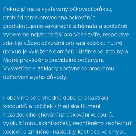
Pokud již máte vystavený očkovací průkaz,
prohlédneme provedená očkování a
prodiskutujeme vakcinační schémata a společně
vybereme nejvhodnější pro Vaše zvíře, respektive
zda-li je vůbec očkování pro vaši kočičku nutné
(pokud je vyloženě domácí). Ujistíme se, zda bylo
řádně prováděno pravidelné odčervení.
Vysvětlíme si základy správného programu
odčervení a jeho důvody.
Pobavíme se o vhodné době pro kastraci
kocourků a kočiček z hlediska tlumení
nežádoucího chování (značkování kocourů,
vysilující mrouskání koček), nechtěného zabřeznutí
kočiček a zmíníme i následky kastrace ve smyslu