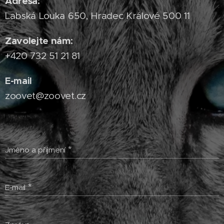
Adresa:
Labská Louka 650, Hradec Králové 500 11
Zavolejte nám:
+420 732 51 21 81
E-mail
zoovet@zoovet.cz
Jméno a příjmení
E-mail