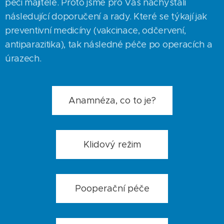
péči majitele. Proto jsme pro Vás nachystali
následující doporučení a rady. Které se týkají jak
preventivní medicíny (vakcinace, odčervení,
antiparazitika), tak následné péče po operacích a
úrazech.
Anamnéza, co to je?
Klidový režim
Pooperační péče