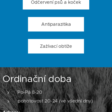
Odčervení psů a koček
Antiparazitika
Zažívací obtíže
Ordinační doba
Po-Pá 8-20
pohotovost 20-24 (ve všední dny)