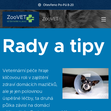
Otevřeno Po-Pá 8-20
ZooVET
Rady
a t
ipy
Veterinární péče hraje
klíčovou roli v zajištění
zdraví domácích mazlíčků,
ale je jen polovinou
úspěšné léčby, ta druhá
půlka závisí na domácí