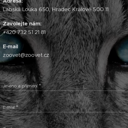
Adresa:
Labská Louka 650, Hradec Králové 500 11
Zavolejte nám:
+420 732 51 21 81
E-mail
zoovet@zoovet.cz
Jméno a příjmení
E-mail