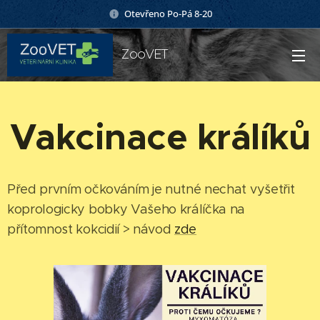
Otevřeno Po-Pá 8-20
ZooVET
Vakcinace králíků
Před prvním očkováním je nutné nechat vyšetřit
koprologicky bobky Vašeho králíčka na
přítomnost kokcidií > návod
zde